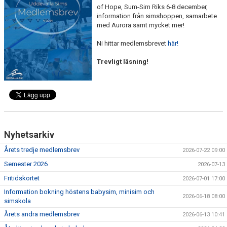
KALENDER
of Hope, Sum-Sim Riks 6-8 december,
information från simshoppen, samarbete
med Aurora samt mycket mer!
SIMPOLARE
Ni hittar medlemsbrevet
här!
NIU
Trevligt läsning!
SIMSHOP
FÖRSÄLJNING
LANDBADET
Nyhetsarkiv
Årets tredje medlemsbrev
2026-07-22 09:00
Semester 2026
2026-07-13
Fritidskortet
2026-07-01 17:00
Information bokning höstens babysim, minisim och
2026-06-18 08:00
simskola
Årets andra medlemsbrev
2026-06-13 10:41