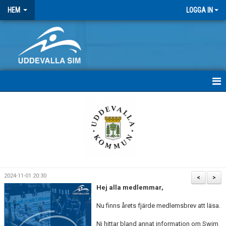
HEM
LOGGA IN
HEM
NYHETER
MEDLEMSBREV
FRITIDSKORTET
2024-11-01 20:30
<
>
Hej alla medlemmar,
ANTIDOPING
Nu finns årets fjärde medlemsbrev att läsa.
STRATEGI 2025
Ni hittar bland annat information om Swim