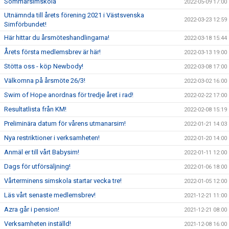
Sommarsimskola
2022-05-09 17:00
Utnämnda till årets förening 2021 i Västsvenska
2022-03-23 12:59
Simförbundet!
Här hittar du årsmöteshandlingarna!
2022-03-18 15:44
Årets första medlemsbrev är här!
2022-03-13 19:00
Stötta oss - köp Newbody!
2022-03-08 17:00
Välkomna på årsmöte 26/3!
2022-03-02 16:00
Swim of Hope anordnas för tredje året i rad!
2022-02-22 17:00
Resultatlista från KM!
2022-02-08 15:19
Preliminära datum för vårens utmanarsim!
2022-01-21 14:03
Nya restriktioner i verksamheten!
2022-01-20 14:00
Anmäl er till vårt Babysim!
2022-01-11 12:00
Dags för utförsäljning!
2022-01-06 18:00
Vårterminens simskola startar vecka tre!
2022-01-05 12:00
Läs vårt senaste medlemsbrev!
2021-12-21 11:00
Azra går i pension!
2021-12-21 08:00
Verksamheten inställd!
2021-12-08 16:00