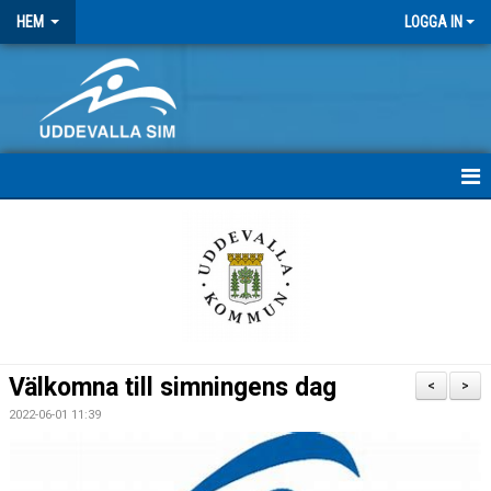
HEM
LOGGA IN
HEM
NYHETER
MEDLEMSBREV
FRITIDSKORTET
Välkomna till simningens dag
<
>
ANTIDOPING
2022-06-01 11:39
STRATEGI 2025