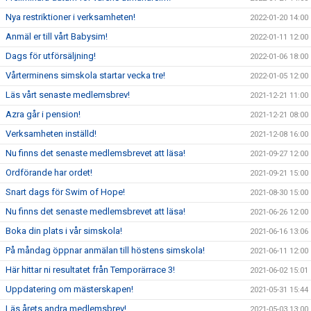
Nya restriktioner i verksamheten!
2022-01-20 14:00
Anmäl er till vårt Babysim!
2022-01-11 12:00
Dags för utförsäljning!
2022-01-06 18:00
Vårterminens simskola startar vecka tre!
2022-01-05 12:00
Läs vårt senaste medlemsbrev!
2021-12-21 11:00
Azra går i pension!
2021-12-21 08:00
Verksamheten inställd!
2021-12-08 16:00
Nu finns det senaste medlemsbrevet att läsa!
2021-09-27 12:00
Ordförande har ordet!
2021-09-21 15:00
Snart dags för Swim of Hope!
2021-08-30 15:00
Nu finns det senaste medlemsbrevet att läsa!
2021-06-26 12:00
Boka din plats i vår simskola!
2021-06-16 13:06
På måndag öppnar anmälan till höstens simskola!
2021-06-11 12:00
Här hittar ni resultatet från Temporärrace 3!
2021-06-02 15:01
Uppdatering om mästerskapen!
2021-05-31 15:44
Läs årets andra medlemsbrev!
2021-05-03 13:00