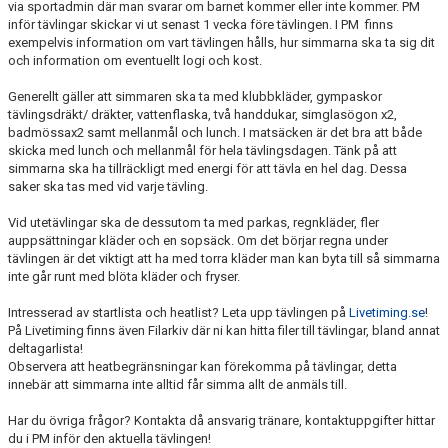
via sportadmin där man svarar om barnet kommer eller inte kommer. PM
inför tävlingar skickar vi ut senast 1 vecka före tävlingen. I PM finns
exempelvis information om vart tävlingen hålls, hur simmarna ska ta sig dit
och information om eventuellt logi och kost.
Generellt gäller att simmaren ska ta med klubbkläder, gympaskor
tävlingsdräkt/ dräkter, vattenflaska, två handdukar, simglasögon x2,
badmössax2 samt mellanmål och lunch. I matsäcken är det bra att både
skicka med lunch och mellanmål för hela tävlingsdagen. Tänk på att
simmarna ska ha tillräckligt med energi för att tävla en hel dag. Dessa
saker ska tas med vid varje tävling.
Vid utetävlingar ska de dessutom ta med parkas, regnkläder, fler
auppsättningar kläder och en sopsäck. Om det börjar regna under
tävlingen är det viktigt att ha med torra kläder man kan byta till så simmarna
inte går runt med blöta kläder och fryser.
Intresserad av startlista och heatlist? Leta upp tävlingen på
Livetiming.se
!
På Livetiming finns även Filarkiv där ni kan hitta filer till tävlingar, bland annat
deltagarlista!
Observera att heatbegränsningar kan förekomma på tävlingar, detta
innebär att simmarna inte alltid får simma allt de anmäls till.
Har du övriga frågor? Kontakta då ansvarig tränare, kontaktuppgifter hittar
du i PM inför den aktuella tävlingen!