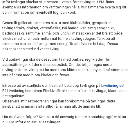
inför tävlingar skickar vi ut senast 1 vecka före tävlingen. I PM finns
exempelvis information om vart tävlingen hålls, hur simmarna ska ta sig dit
och information om eventuellt logi och kost.
Generellt gäller att simmaren ska ta med klubbkläder, gympaskor
tävlingsdräkt/ dräkter, vattenflaska, två handdukar, simglasögon x2,
badmössax2 samt mellanmål och lunch. I matsäcken är det bra att både
skicka med lunch och mellanmål för hela tävlingsdagen. Tänk på att
simmarna ska ha tillräckligt med energi för att tävla en hel dag. Dessa
saker ska tas med vid varje tävling.
Vid utetävlingar ska de dessutom ta med parkas, regnkläder, fler
auppsättningar kläder och en sopsäck. Om det börjar regna under
tävlingen är det viktigt att ha med torra kläder man kan byta till så simmarna
inte går runt med blöta kläder och fryser.
Intresserad av startlista och heatlist? Leta upp tävlingen på
Livetiming.se
!
På Livetiming finns även Filarkiv där ni kan hitta filer till tävlingar, bland annat
deltagarlista!
Observera att heatbegränsningar kan förekomma på tävlingar, detta
innebär att simmarna inte alltid får simma allt de anmäls till.
Har du övriga frågor? Kontakta då ansvarig tränare, kontaktuppgifter hittar
du i PM inför den aktuella tävlingen!