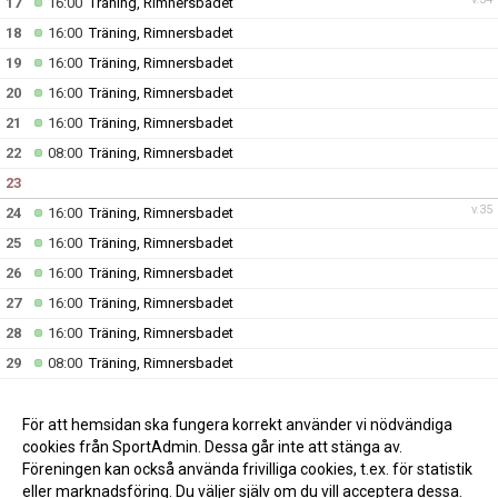
17
16:00
Träning, Rimnersbadet
18
16:00
Träning, Rimnersbadet
19
16:00
Träning, Rimnersbadet
20
16:00
Träning, Rimnersbadet
21
16:00
Träning, Rimnersbadet
22
08:00
Träning, Rimnersbadet
23
v.35
24
16:00
Träning, Rimnersbadet
25
16:00
Träning, Rimnersbadet
26
16:00
Träning, Rimnersbadet
27
16:00
Träning, Rimnersbadet
28
16:00
Träning, Rimnersbadet
29
08:00
Träning, Rimnersbadet
30
v.36
31
16:00
Träning, Rimnersbadet
(..)
För att hemsidan ska fungera korrekt använder vi nödvändiga
cookies från SportAdmin. Dessa går inte att stänga av.
Föreningen kan också använda frivilliga cookies, t.ex. för statistik
eller marknadsföring. Du väljer själv om du vill acceptera dessa.