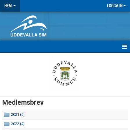
HEM
LOGGA IN
HEM
NYHETER
MEDLEMSBREV
FRITIDSKORTET
Medlemsbrev
ANTIDOPING
2021 (5)
STRATEGI 2025
2022 (4)