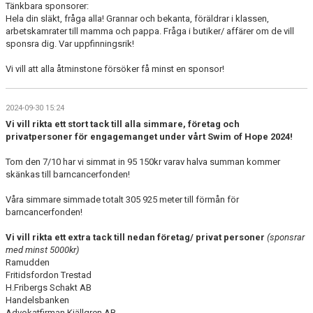
Tänkbara sponsorer:
Hela din släkt, fråga alla! Grannar och bekanta, föräldrar i klassen,
arbetskamrater till mamma och pappa. Fråga i butiker/ affärer om de vill
sponsra dig. Var uppfinningsrik!
Vi vill att alla åtminstone försöker få minst en sponsor!
2024-09-30 15:24
Vi vill rikta ett stort tack till alla simmare, företag och
privatpersoner för engagemanget under vårt Swim of Hope 2024!
Tom den 7/10 har vi simmat in 95 150kr varav halva summan kommer
skänkas till barncancerfonden!
Våra simmare simmade totalt 305 925 meter till förmån för
barncancerfonden!
Vi vill rikta ett extra tack till nedan företag/ privat personer
(sponsrar
med minst 5000kr)
Ramudden
Fritidsfordon Trestad
H.Fribergs Schakt AB
Handelsbanken
Advokatfirman Kjällgren AB