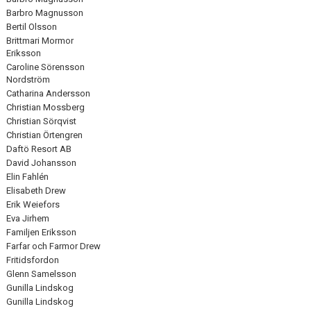
Barbro Magnusson
Bertil Olsson
Brittmari Mormor
Eriksson
Caroline Sörensson
Nordström
Catharina Andersson
Christian Mossberg
Christian Sörqvist
Christian Örtengren
Daftö Resort AB
David Johansson
Elin Fahlén
Elisabeth Drew
Erik Weiefors
Eva Jirhem
Familjen Eriksson
Farfar och Farmor Drew
Fritidsfordon
Glenn Samelsson
Gunilla Lindskog
Gunilla Lindskog