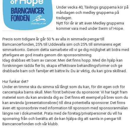
Under vecka 40, Tävlings grupperna kör på
måndagen och medley grupperna på
tisdagen.
Nytt för iår är att även Medley grupperna
kommer vara med under Swim of Hope.
Precis som tidigare år går 50 % av alla in simmade pengar till
Barncancerfonden, 25% till Uddevalla sim och 25% till simmarens eget
simmarkonto. Genom detta samarbete vill vi ge dig möjlighet att bidra med
ytterligare en god insats genom din sponsorsimning.
Idag drabbas ett barn av cancer. Men det finns hopp. Med din hjälp kan
forskningen rädda fler liv, skapa effektivare behandlingsformer och ge
drabbade barn och familjer ett bättre liv. Du är viktig, du kan göra skillnad.
Hur funkar det?
Under en timme ska du simma så långt som du kan, för din egen och för
cancersjuka barns skull. Men först behöver du sponsorer. Vi har tagit fram
materiel som du kan använda dig av. Det finns ett exempel på brev som du
kan använda (presentationsbrev) till dina potentiella sponsorer. Det finns
även ett sponsorbrev med information till sponsorn med sponsoranmälan
längre ner i dokumentet. Prata med de företag/privatpersoner du vill ha
sponsring från och berätta att de kan hjälpa dig att samla in pengar till
Barncancerfonden och vår klubb.