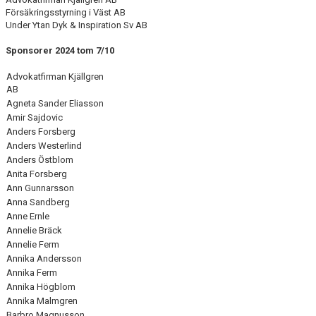
Försäkringsstyrning i Väst AB
Under Ytan Dyk & Inspiration Sv AB
Sponsorer 2024 tom 7/10
Advokatfirman Kjällgren
AB
Agneta Sander Eliasson
Amir Sajdovic
Anders Forsberg
Anders Westerlind
Anders Östblom
Anita Forsberg
Ann Gunnarsson
Anna Sandberg
Anne Ernle
Annelie Bräck
Annelie Ferm
Annika Andersson
Annika Ferm
Annika Högblom
Annika Malmgren
Barbro Magnusson