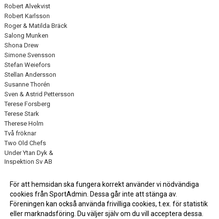
Robert Alvekvist
Robert Karlsson
Roger & Matilda Bräck
Salong Munken
Shona Drew
Simone Svensson
Stefan Weiefors
Stellan Andersson
Susanne Thorén
Sven & Astrid Pettersson
Terese Forsberg
Terese Stark
Therese Holm
Två fröknar
Two Old Chefs
Under Ytan Dyk &
Inspektion Sv AB
VB Tech AB
Vestbjergs Autolack AB
För att hemsidan ska fungera korrekt använder vi nödvändiga
Åsa Stenström
cookies från SportAdmin. Dessa går inte att stänga av.
Föreningen kan också använda frivilliga cookies, t.ex. för statistik
eller marknadsföring. Du väljer själv om du vill acceptera dessa.