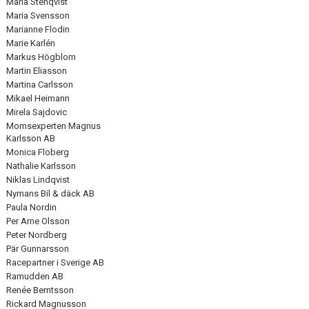
Maria Stenqvist
Maria Svensson
Marianne Flodin
Marie Karlén
Markus Högblom
Martin Eliasson
Martina Carlsson
Mikael Heimann
Mirela Sajdovic
Momsexperten Magnus
Karlsson AB
Monica Floberg
Nathalie Karlsson
Niklas Lindqvist
Nymans Bil & däck AB
Paula Nordin
Per Arne Olsson
Peter Nordberg
Pär Gunnarsson
Racepartner i Sverige AB
Ramudden AB
Renée Berntsson
Rickard Magnusson