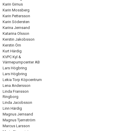
Karin Girnus
Karin Mossberg
Karin Pettersson
Karin Södersten
Karina Jernsand
Katarina Olsson
Kerstin Jakobsson
Kerstin Örn
Kurt Härdig
KVPC Kyl &
Värmepumpcenter AB
Lars Högbring
Lars Högbring
Lekia Torp Köpcentrum
Lena Andersson
Linda Fransson
Ringborg
Linda Jacobsson
Linn Härdig
Magnus Jernsand
Magnus Tjernström
Marcus Larsson