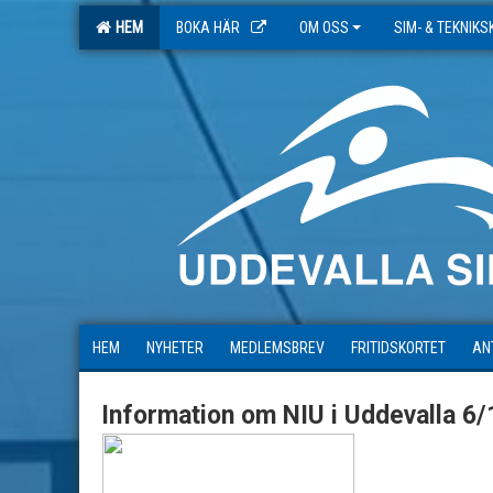
HEM
BOKA HÄR
OM OSS
SIM- & TEKNIK
HEM
NYHETER
MEDLEMSBREV
FRITIDSKORTET
AN
Information om NIU i Uddevalla 6/