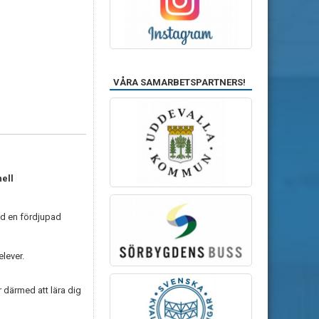
VÅRA SAMARBETSPARTNERS!
ell
ed en fördjupad
elever.
 därmed att lära dig