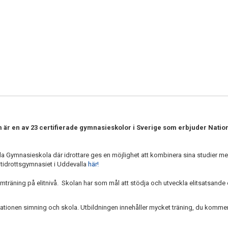
 är en av 23 certifierade gymnasieskolor i Sverige som erbjuder Nation
la Gymnasieskola där idrottare ges en möjlighet att kombinera sina studier m
litidrottsgymnasiet i Uddevalla
här!
träning på elitnivå. Skolan har som mål att stödja och utveckla elitsatsande 
nationen simning och skola. Utbildningen innehåller mycket träning, du kommer