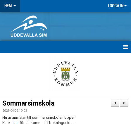
HEM
LOGGA IN
HEM
NYHETER
MEDLEMSBREV
FRITIDSKORTET
Sommarsimskola
<
>
ANTIDOPING
2021-04-02 10:03
Nu är anmälan till sommarsimskolan öppen!
STRATEGI 2025
Klicka
här
för att komma till bokningssidan.