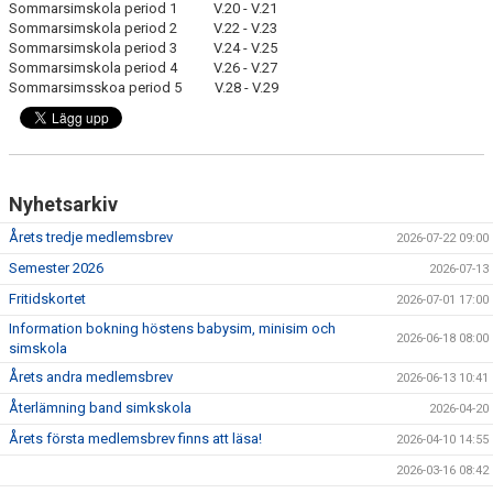
Sommarsimskola period 1 V.20 - V.21
KALENDER
Sommarsimskola period 2 V.22 - V.23
Sommarsimskola period 3 V.24 - V.25
SIMPOLARE
Sommarsimskola period 4 V.26 - V.27
Sommarsimsskoa period 5 V.28 - V.29
NIU
SIMSHOP
Nyhetsarkiv
FÖRSÄLJNING
Årets tredje medlemsbrev
2026-07-22 09:00
LANDBADET
Semester 2026
2026-07-13
Fritidskortet
2026-07-01 17:00
Information bokning höstens babysim, minisim och
2026-06-18 08:00
simskola
Årets andra medlemsbrev
2026-06-13 10:41
Återlämning band simkskola
2026-04-20
Årets första medlemsbrev finns att läsa!
2026-04-10 14:55
2026-03-16 08:42