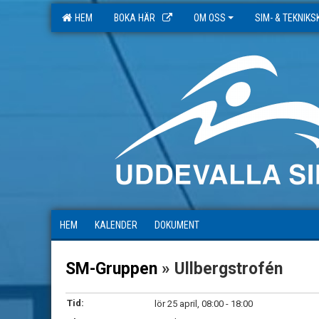
HEM
BOKA HÄR
OM OSS
SIM- & TEKNIK
HEM
KALENDER
DOKUMENT
SM-Gruppen
» Ullbergstrofén
Tid:
lör 25 april, 08:00 - 18:00